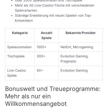
Über 2000 Spielautomaten und Tischspiele
Mehr als 30 Live-Casino-Tische mit verschiedenen
Spielvarianten
Ständige Erweiterung mit neuen Spielen von Top-
Entwicklern
Kategorie
Anzahl
Bekannte Provider
Spiele
Spielautomaten
1500+
NetEnt, Microgaming
Tischspiele
300+
Evolution Gaming,
Pragmatic
Live-Casino
40+
Evolution Gaming
Spiele
Bonuswelt und Treueprogramme:
Mehr als nur ein
Willkommensangebot