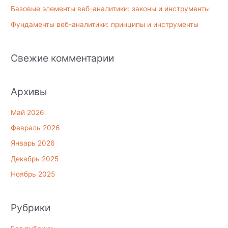
Базовые элементы веб-аналитики: законы и инструменты
Фундаменты веб-аналитики: принципы и инструменты
Свежие комментарии
Архивы
Май 2026
Февраль 2026
Январь 2026
Декабрь 2025
Ноябрь 2025
Рубрики