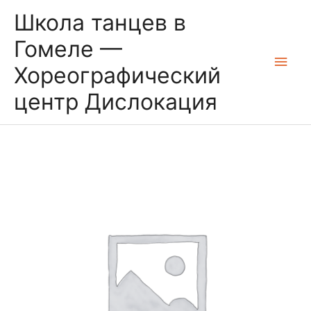
Перейти
Глав
Школа танцев в
к
содержимому
мен
Гомеле —
Хореографический
центр Дислокация
Постановка
свадебных
танцев
quantity