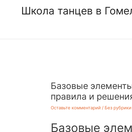
Перейти
Школа танцев в Гоме
к
содержимому
Навигация
по
записям
Базовые элементы
правила и решени
Оставьте комментарий
/
Без рубрики
Базовые элем