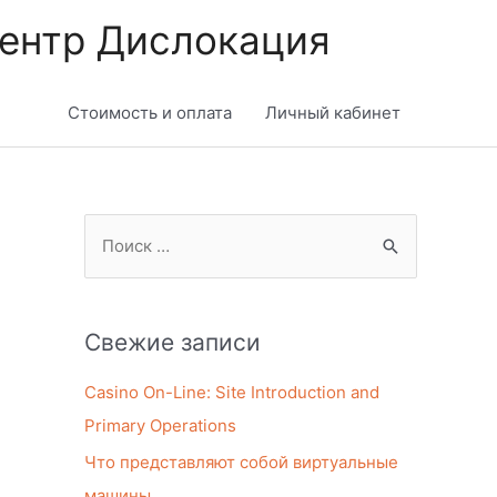
центр Дислокация
Стоимость и оплата
Личный кабинет
П
о
и
Свежие записи
с
к
Casino On-Line: Site Introduction and
:
Primary Operations
Что представляют собой виртуальные
машины